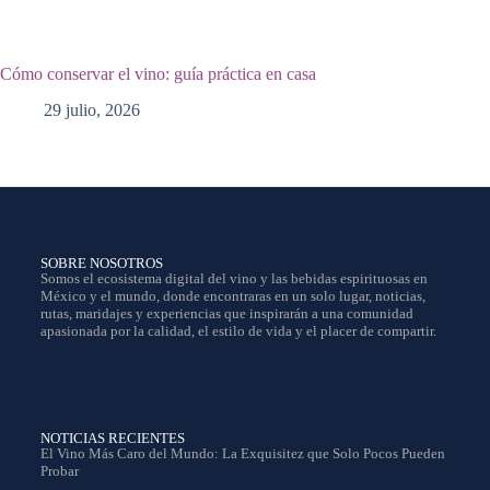
Cómo conservar el vino: guía práctica en casa
29 julio, 2026
SOBRE NOSOTROS
Somos el ecosistema digital del vino y las bebidas espirituosas en
México y el mundo, donde encontraras en un solo lugar, noticias,
rutas, maridajes y experiencias que inspirarán a una comunidad
apasionada por la calidad, el estilo de vida y el placer de compartir.
NOTICIAS RECIENTES
El Vino Más Caro del Mundo: La Exquisitez que Solo Pocos Pueden
Probar