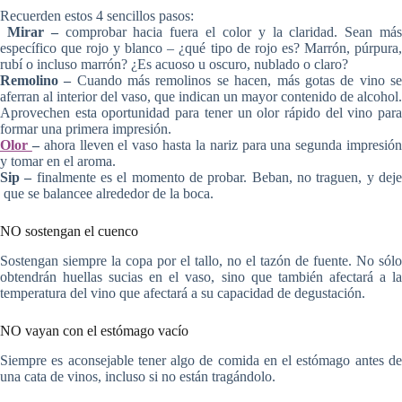
Recuerden estos 4 sencillos pasos:
Mirar –
comprobar hacia fuera el color y la claridad. Sean má
específico que rojo y blanco – ¿qué tipo de rojo es? Marrón, púrpura,
rubí o incluso marrón? ¿Es acuoso u oscuro, nublado o claro?
Remolino –
Cuando más remolinos se hacen, más gotas de vino s
aferran al interior del vaso, que indican un mayor contenido de alcohol.
Aprovechen esta oportunidad para tener un olor rápido del vino para
formar una primera impresión.
Olor
–
ahora lleven el vaso hasta la nariz para una segunda impresió
y tomar en el aroma.
Sip –
finalmente es el momento de probar. Beban, no traguen, y dej
que se balancee alrededor de la boca.
NO sostengan el cuenco
Sostengan siempre la copa por el tallo, no el tazón de fuente. No sólo
obtendrán huellas sucias en el vaso, sino que también afectará a la
temperatura del vino que afectará a su capacidad de degustación.
NO vayan con el estómago vacío
Siempre es aconsejable tener algo de comida en el estómago antes de
una cata de vinos, incluso si no están tragándolo.