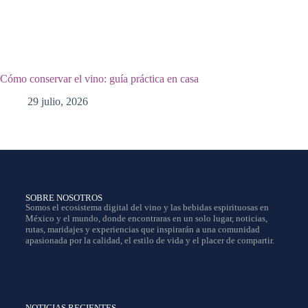
Cómo conservar el vino: guía práctica en casa
29 julio, 2026
SOBRE NOSOTROS
Somos el ecosistema digital del vino y las bebidas espirituosas en
México y el mundo, donde encontraras en un solo lugar, noticias,
rutas, maridajes y experiencias que inspirarán a una comunidad
apasionada por la calidad, el estilo de vida y el placer de compartir.
NOTICIAS RECIENTES