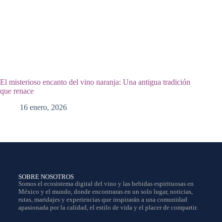
El misterioso encanto del vino naranja: Una antigua tradición
que renace
16 enero, 2026
SOBRE NOSOTROS
Somos el ecosistema digital del vino y las bebidas espirituosas en
México y el mundo, donde encontraras en un solo lugar, noticias,
rutas, maridajes y experiencias que inspirarán a una comunidad
apasionada por la calidad, el estilo de vida y el placer de compartir.