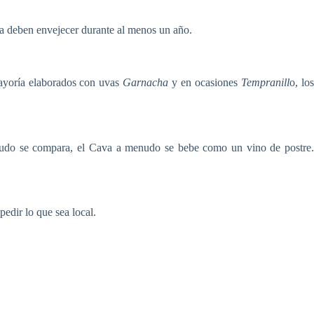
za deben envejecer durante al menos un año.
ayoría elaborados con uvas
Garnacha
y en ocasiones
Tempranill
o, lo
do se compara, el Cava a menudo se bebe como un vino de postre
pedir lo que sea local.