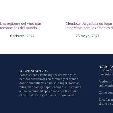
Las regiones del vino más
Mendoza, Argentina un lugar
reconocidas del mundo
imperdible para los amantes d
6 febrero, 2022
25 mayo, 2021
NOTICIA
El Vino M
SOBRE NOSOTROS
que Solo 
Somos el ecosistema digital del vino y las
bebidas espirituosas en México y el mundo,
Merlot vs 
donde encontraras en un solo lugar, noticias,
cuál elegir
rutas, maridajes y experiencias que inspirarán
a una comunidad apasionada por la calidad,
Cómo conse
el estilo de vida y el placer de compartir.
El coñac m
el arte de 