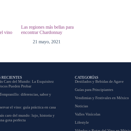
Las regiones más bellas para
el vino
encontrar Chardonnay
21 mayo, 2021
S RECIENTES
CATEGORÍAS
ás Caro del Mundo: La Exquisitez
Destilados y Bebidas de Agave
Pocos Pueden Probar
Guías para Principiantes
Tempranillo: diferencias, sabor y
Vendimias y Festivales en México
Noticias
rvar el vino: guía práctica en casa
Valles Vinícolas
ás caro del mundo: lujo, historia y
una gota perfecta
Lifestyle
Viñedos y Rutas del Vino en Méxi