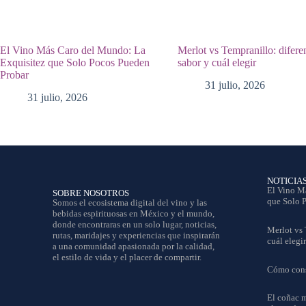
El Vino Más Caro del Mundo: La
Merlot vs Tempranillo: difere
Exquisitez que Solo Pocos Pueden
sabor y cuál elegir
Probar
31 julio, 2026
31 julio, 2026
NOTICIA
El Vino M
SOBRE NOSOTROS
que Solo 
Somos el ecosistema digital del vino y las
bebidas espirituosas en México y el mundo,
donde encontraras en un solo lugar, noticias,
Merlot vs 
rutas, maridajes y experiencias que inspirarán
cuál elegir
a una comunidad apasionada por la calidad,
el estilo de vida y el placer de compartir.
Cómo conse
El coñac m