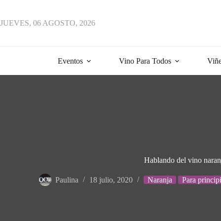
JUEVES, 06 AGOSTO, 2026
Eventos
Vino Para Todos
Viñe
Hablando del vino naran
Paulina
18 julio, 2020
Naranja
Para princip