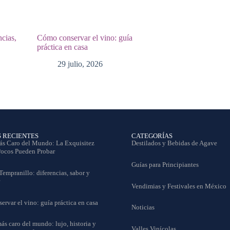
ncias,
Cómo conservar el vino: guía
práctica en casa
29 julio, 2026
S RECIENTES
CATEGORÍAS
ás Caro del Mundo: La Exquisitez
Destilados y Bebidas de Agave
Pocos Pueden Probar
Guías para Principiantes
Tempranillo: diferencias, sabor y
Vendimias y Festivales en México
rvar el vino: guía práctica en casa
Noticias
ás caro del mundo: lujo, historia y
Valles Vinícolas