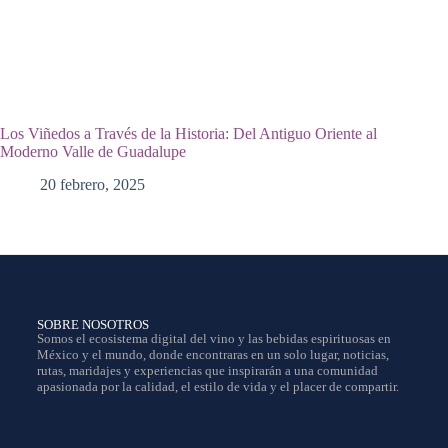
Los Viñedos a Través de la Historia: Del Antiguo Oriente al
Moderno Valle de Guadalupe
20 febrero, 2025
SOBRE NOSOTROS
Somos el ecosistema digital del vino y las bebidas espirituosas en
México y el mundo, donde encontraras en un solo lugar, noticias,
rutas, maridajes y experiencias que inspirarán a una comunidad
apasionada por la calidad, el estilo de vida y el placer de compartir.