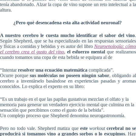
tenía abandonado. Alzar la copa de vino supone un reto intelectual a la
altura.
¿Pero qué desencadena esta alta actividad neuronal?
A nuestro cerebro le cuesta mucho identificar el sabor del vino
.
Según Shepherd, que se ha especializado en las respuestas sensoriales
y físicas a comidas y bebidas y es autor del libro
Neuroenología: cómo
el cerebro crea el gusto del vino
,
el esfuerzo mental
que realizamo
cuando tomamos una copa de esta bebida se equipara al de
“Intentar
resolver una ecuación matemática
complicada”.
Ocurre porque
sus moléculas no poseen ningún sabor
, obligando a
cerebro a inventárselo basándose en experiencias pasadas y aromas
conocidos. Lo explica el experto en su libro:
“Es un trabajo en el que las papilas gustativas mezclan el olfato y la
memoria para generar un verdadero ejercicio mental que culmina en la
sensación que percibimos como el gusto de la bebida”.
Un complejo proceso que Shepherd denomina neurogastronomía.
Pero no todo vale. Shepherd matiza que
este
workout
cerebral no s
producirá si tomamos vino a grandes sorbos
o lo escupimos
. Ha