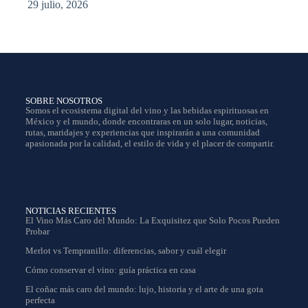
29 julio, 2026
SOBRE NOSOTROS
Somos el ecosistema digital del vino y las bebidas espirituosas en
México y el mundo, donde encontraras en un solo lugar, noticias,
rutas, maridajes y experiencias que inspirarán a una comunidad
apasionada por la calidad, el estilo de vida y el placer de compartir.
NOTICIAS RECIENTES
El Vino Más Caro del Mundo: La Exquisitez que Solo Pocos Pueden
Probar
Merlot vs Tempranillo: diferencias, sabor y cuál elegir
Cómo conservar el vino: guía práctica en casa
El coñac más caro del mundo: lujo, historia y el arte de una gota
perfecta