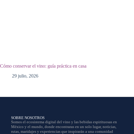
Cómo conservar el vino: guía práctica en casa
29 julio, 2026
SOBRE NOSOTROS
Somos el ecosistema digital del vino y las bebidas espirituosas en
México y el mundo, donde encontraras en un solo lugar, noticias,
rutas, maridajes y experiencias que inspirarán a una comunidad