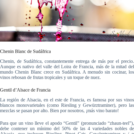
Chenin Blanc de Sudáfrica
Chenin, de Sudáfrica, constantemente entrega de más por el precio.
Aunque es nativo del valle del Loira de Francia, más de la mitad del
mundo Chenin Blanc crece en Sudáfrica. A menudo sin cocinar, los
vinos rebosan de frutas tropicales y un toque de nuez.
Gentil d’Alsace de Francia
La región de Alsacia, en el este de Francia, es famosa por sus vinos
blancos monovarietales (como Riesling y Gewürztraminer), pero las
mezclas se pasan por alto. Bien por nosotros, ¡más vino barato!
Para que un vino lleve el apodo “Gentil” (pronunciado “zhaun-teel”),
debe contener un mínimo del 50% de las 4 variedades nobles de
Alsacia, que incluyen Riesling, Pinot Gris, Gewürztraminer y / o