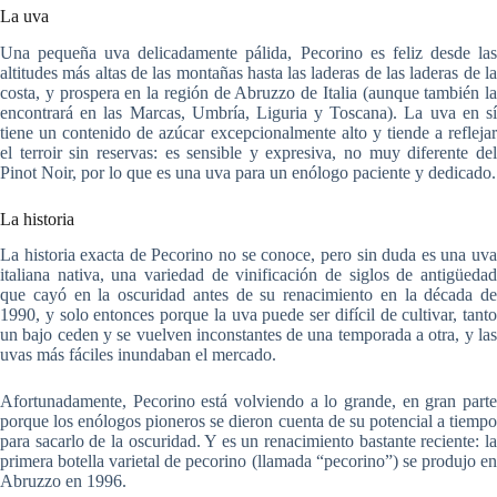
La uva
Una pequeña uva delicadamente pálida, Pecorino es feliz desde las
altitudes más altas de las montañas hasta las laderas de las laderas de la
costa, y prospera en la región de Abruzzo de Italia (aunque también la
encontrará en las Marcas, Umbría, Liguria y Toscana). La uva en sí
tiene un contenido de azúcar excepcionalmente alto y tiende a reflejar
el terroir sin reservas: es sensible y expresiva, no muy diferente del
Pinot Noir, por lo que es una uva para un enólogo paciente y dedicado.
La historia
La historia exacta de Pecorino no se conoce, pero sin duda es una uva
italiana nativa, una variedad de vinificación de siglos de antigüedad
que cayó en la oscuridad antes de su renacimiento en la década de
1990, y solo entonces porque la uva puede ser difícil de cultivar, tanto
un bajo ceden y se vuelven inconstantes de una temporada a otra, y las
uvas más fáciles inundaban el mercado.
Afortunadamente, Pecorino está volviendo a lo grande, en gran parte
porque los enólogos pioneros se dieron cuenta de su potencial a tiempo
para sacarlo de la oscuridad. Y es un renacimiento bastante reciente: la
primera botella varietal de pecorino (llamada “pecorino”) se produjo en
Abruzzo en 1996.