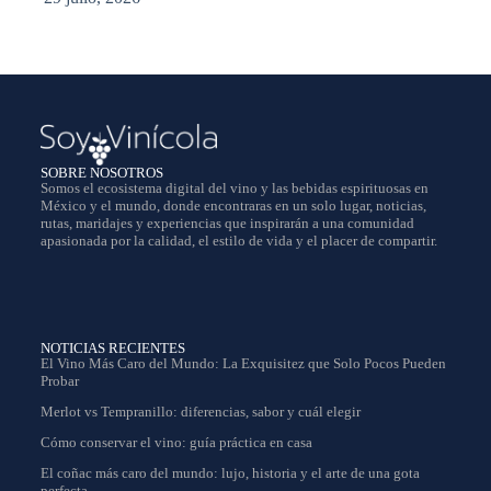
SOBRE NOSOTROS
Somos el ecosistema digital del vino y las bebidas espirituosas en
México y el mundo, donde encontraras en un solo lugar, noticias,
rutas, maridajes y experiencias que inspirarán a una comunidad
apasionada por la calidad, el estilo de vida y el placer de compartir.
NOTICIAS RECIENTES
El Vino Más Caro del Mundo: La Exquisitez que Solo Pocos Pueden
Probar
Merlot vs Tempranillo: diferencias, sabor y cuál elegir
Cómo conservar el vino: guía práctica en casa
El coñac más caro del mundo: lujo, historia y el arte de una gota
perfecta