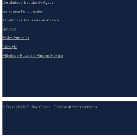
Destilados y Bebidas de Agave
Guías para Principiantes
Vendimias y Festivales en México
Noticias
Valles Vinícolas
Lifestyle
Viñedos y Rutas del Vino en México
© Copyright 2025 – Soy Vinicola – Todos los derechos reservados.