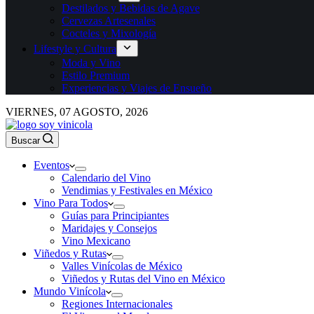
Destilados y Bebidas de Agave
Cervezas Artesenales
Cocteles y Mixología
Lifestyle y Cultura
Moda y Vino
Estilo Premium
Experiencias y Viajes de Ensueño
VIERNES, 07 AGOSTO, 2026
Buscar
Eventos
Calendario del Vino
Vendimias y Festivales en México
Vino Para Todos
Guías para Principiantes
Maridajes y Consejos
Vino Mexicano
Viñedos y Rutas
Valles Vinícolas de México
Viñedos y Rutas del Vino en México
Mundo Vinícola
Regiones Internacionales