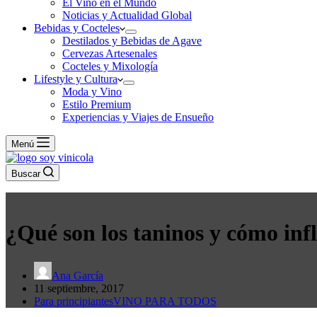
El Vino en el Mundo
Noticias y Actualidad Global
Bebidas y Cocteles
Destilados y Bebidas de Agave
Cervezas Artesenales
Cocteles y Mixología
Lifestyle y Cultura
Moda y Vino
Estilo Premium
Experiencias y Viajes de Ensueño
Menú
Buscar
¿Qué son los taninos y cómo infl
Ana García
11 septiembre, 2017
Para principiantes
VINO PARA TODOS