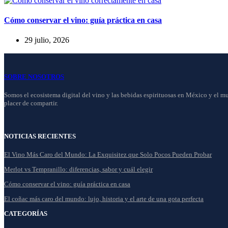
Cómo conservar el vino: guía práctica en casa
29 julio, 2026
SOBRE NOSOTROS
Somos el ecosistema digital del vino y las bebidas espirituosas en México y el mun
placer de compartir.
NOTICIAS RECIENTES
El Vino Más Caro del Mundo: La Exquisitez que Solo Pocos Pueden Probar
Merlot vs Tempranillo: diferencias, sabor y cuál elegir
Cómo conservar el vino: guía práctica en casa
El coñac más caro del mundo: lujo, historia y el arte de una gota perfecta
CATEGORÍAS