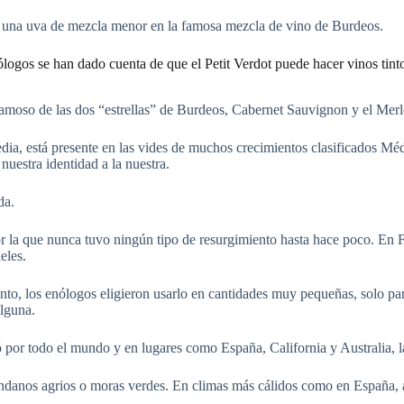
mo una uva de mezcla menor en la famosa mezcla de vino de Burdeos.
logos se han dado cuenta de que el Petit Verdot puede hacer vinos tint
amoso de las dos “estrellas” de Burdeos, Cabernet Sauvignon y el Merl
edia, está presente en las vides de muchos crecimientos clasificados 
uestra identidad a la nuestra.
da.
or la que nunca tuvo ningún tipo de resurgimiento hasta hace poco. En F
eles.
nto, los enólogos eligieron usarlo en cantidades muy pequeñas, solo par
alguna.
por todo el mundo y en lugares como España, California y Australia, l
ándanos agrios o moras verdes. En climas más cálidos como en España, 