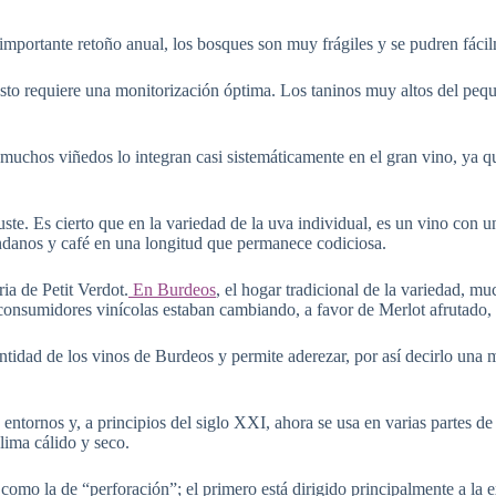
mportante retoño anual, los bosques son muy frágiles y se pudren fáci
esto requiere una monitorización óptima. Los taninos muy altos del pequ
chos viñedos lo integran casi sistemáticamente en el gran vino, ya que
juste. Es cierto que en la variedad de la uva individual, es un vino con 
ndanos y café en una longitud que permanece codiciosa.
ia de Petit Verdot.
En Burdeos
, el hogar tradicional de la variedad, m
consumidores vinícolas estaban cambiando, a favor de Merlot afrutado, 
dentidad de los vinos de Burdeos y permite aderezar, por así decirlo 
tornos y, a principios del siglo XXI, ahora se usa en varias partes de 
lima cálido y seco.
como la de “perforación”; el primero está dirigido principalmente a la e