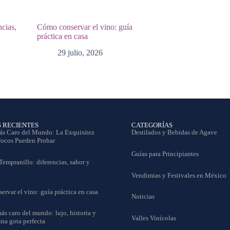
ncias,
Cómo conservar el vino: guía
práctica en casa
29 julio, 2026
S RECIENTES
CATEGORÍAS
ás Caro del Mundo: La Exquisitez
Destilados y Bebidas de Agave
Pocos Pueden Probar
Guías para Principiantes
Tempranillo: diferencias, sabor y
Vendimias y Festivales en México
rvar el vino: guía práctica en casa
Noticias
ás caro del mundo: lujo, historia y
Valles Vinícolas
una gota perfecta