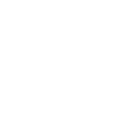
Alternativas del Pinot Grigio para beber este día del padre
El vi
Una vez que se separen de los sospechosos habituales que
Ciert
crecen en cada rincón del…
marid
Paulina
10 junio, 2020