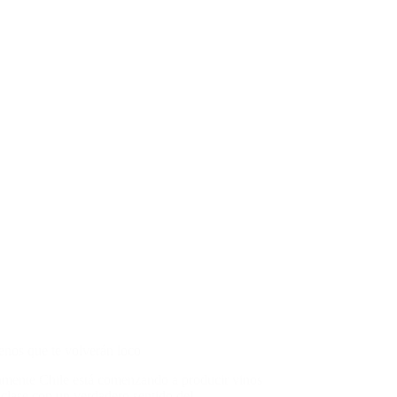
enos que te volverán loco
mente Chile está comenzando a producir vinos
 clase con un verdadero sentido del…