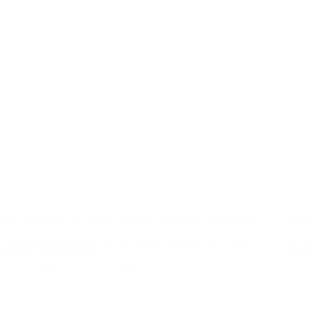
El Chardonnay de Nueva Zelanda, la joya del Pacífico Sur
Tipos
Cuando piensan en el vino de Nueva Zelanda, ¿les viene a
En to
la mente relamerse los…
difer
Paulina
13 abril, 2021