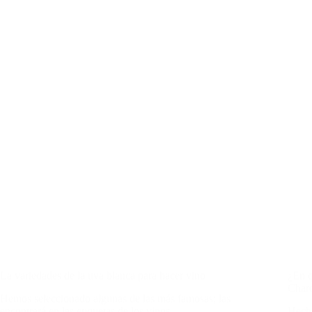
La variedades de la uva blanca para hacer vino
¿En q
Char
Hemos seleccionado algunas de las más famosas; las
encontrará en las etiquetas de los vinos…
Hecho