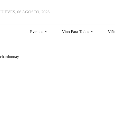
Saltar
al
contenido
JUEVES, 06 AGOSTO, 2026
Eventos
Vino Para Todos
Viñe
chardonnay