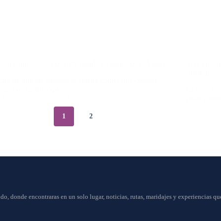
sto culposo… la comida rápida va mejor con ¿Vino?
Si te encan
maridaje
cho de que no siempre se pueda comer una comida
nte, no significa que…
El vino y 
Paulina
5 mayo, 2019
principian
Paul
1
2
do, donde encontraras en un solo lugar, noticias, rutas, maridajes y experiencias q