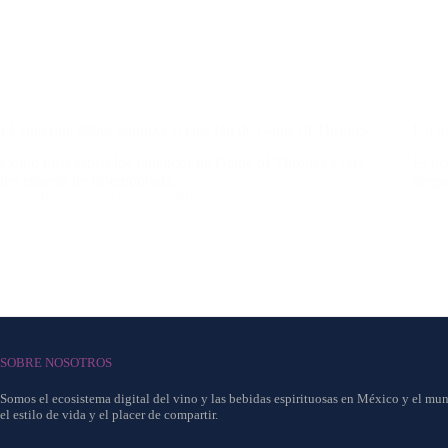
El vino que debes conocer si eres fan de Game of Thrones
Un gu
Como bien saben los fanáticos de Game of Thrones,a raíz
El he
del estreno de la temporada…
elega
Paulina
19 mayo, 2019
SOBRE NOSOTROS
Somos el ecosistema digital del vino y las bebidas espirituosas en México y el mun
el estilo de vida y el placer de compartir.