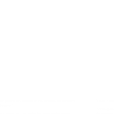
ué partes del mundo se encuentran los mejores
Vinos Chil
donnay?
Afortunada
 a mano en casi todos los principales países
de primera