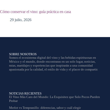
Cómo conservar el vino: guía práctica en casa
29 julio, 2026
SOBRE NOSOTROS
Somos el ecosistema digital del vino y las bebidas espirituosas en
México y el mundo, donde encontraras en un solo lugar, noticias,
rutas, maridajes y experiencias que inspirarán a una comunidad
apasionada por la calidad, el estilo de vida y el placer de compartir.
NOTICIAS RECIENTES
El Vino Más Caro del Mundo: La Exquisitez que Solo Pocos Pueden
Probar
Merlot vs Tempranillo: diferencias, sabor y cuál elegir