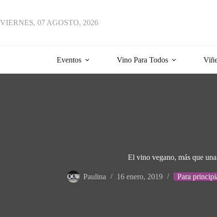
Saltar
al
contenido
VIERNES, 07 AGOSTO, 2026
Eventos
Vino Para Todos
Viñe
El vino vegano, más que un
Paulina
16 enero, 2019
Para principi