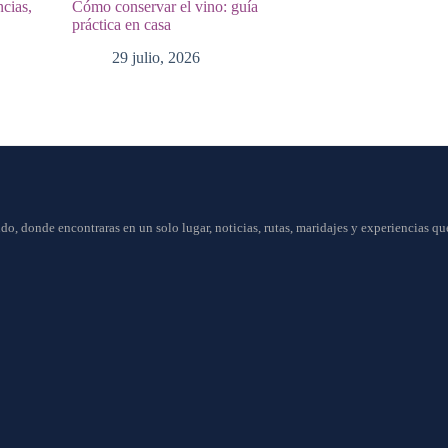
ncias,
Cómo conservar el vino: guía
práctica en casa
29 julio, 2026
do, donde encontraras en un solo lugar, noticias, rutas, maridajes y experiencias q