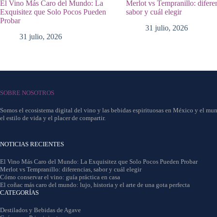
El Vino Más Caro del Mundo: La
Merlot vs Tempranillo: difere
Exquisitez que Solo Pocos Pueden
sabor y cuál elegir
Probar
31 julio, 2026
31 julio, 2026
SOBRE NOSOTROS
Somos el ecosistema digital del vino y las bebidas espirituosas en México y el mun
el estilo de vida y el placer de compartir.
NOTICIAS RECIENTES
El Vino Más Caro del Mundo: La Exquisitez que Solo Pocos Pueden Probar
Merlot vs Tempranillo: diferencias, sabor y cuál elegir
Cómo conservar el vino: guía práctica en casa
El coñac más caro del mundo: lujo, historia y el arte de una gota perfecta
CATEGORÍAS
Destilados y Bebidas de Agave