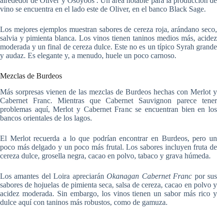
alrededor de Oliver y Osoyoos . Un área notable para la producción de
vino se encuentra en el lado este de Oliver, en el banco Black Sage.
Los mejores ejemplos muestran sabores de cereza roja, arándano seco,
salvia y pimienta blanca. Los vinos tienen taninos medios más, acidez
moderada y un final de cereza dulce. Este no es un típico Syrah grande
y audaz. Es elegante y, a menudo, huele un poco carnoso.
Mezclas de Burdeos
Más sorpresas vienen de las mezclas de Burdeos hechas con Merlot y
Cabernet Franc. Mientras que Cabernet Sauvignon parece tener
problemas aquí, Merlot y Cabernet Franc se encuentran bien en los
bancos orientales de los lagos.
El Merlot recuerda a lo que podrían encontrar en Burdeos, pero un
poco más delgado y un poco más frutal. Los sabores incluyen fruta de
cereza dulce, grosella negra, cacao en polvo, tabaco y grava húmeda.
Los amantes del Loira apreciarán
Okanagan Cabernet Franc
por su
sabores de hojuelas de pimienta seca, salsa de cereza, cacao en polvo y
acidez moderada. Sin embargo, los vinos tienen un sabor más rico y
dulce aquí con taninos más robustos, como de gamuza.