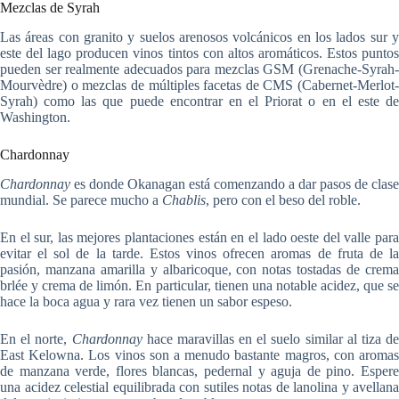
Mezclas de Syrah
Las áreas con granito y suelos arenosos volcánicos en los lados sur y
este del lago producen vinos tintos con altos aromáticos. Estos puntos
pueden ser realmente adecuados para mezclas GSM (Grenache-Syrah-
Mourvèdre) o mezclas de múltiples facetas de CMS (Cabernet-Merlot-
Syrah) como las que puede encontrar en el Priorat o en el este de
Washington.
Chardonnay
Chardonnay
es donde Okanagan está comenzando a dar pasos de clase
mundial. Se parece mucho a
Chablis
, pero con el beso del roble.
En el sur, las mejores plantaciones están en el lado oeste del valle para
evitar el sol de la tarde. Estos vinos ofrecen aromas de fruta de la
pasión, manzana amarilla y albaricoque, con notas tostadas de crema
brlée y crema de limón. En particular, tienen una notable acidez, que se
hace la boca agua y rara vez tienen un sabor espeso.
En el norte,
Chardonnay
hace maravillas en el suelo similar al tiza de
East Kelowna. Los vinos son a menudo bastante magros, con aromas
de manzana verde, flores blancas, pedernal y aguja de pino. Espere
una acidez celestial equilibrada con sutiles notas de lanolina y avellana