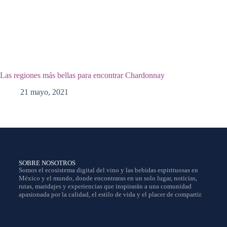
Las regiones más bellas para encontrar Chardonnay
21 mayo, 2021
SOBRE NOSOTROS
Somos el ecosistema digital del vino y las bebidas espirituosas en
México y el mundo, donde encontraras en un solo lugar, noticias,
rutas, maridajes y experiencias que inspirarán a una comunidad
apasionada por la calidad, el estilo de vida y el placer de compartir.