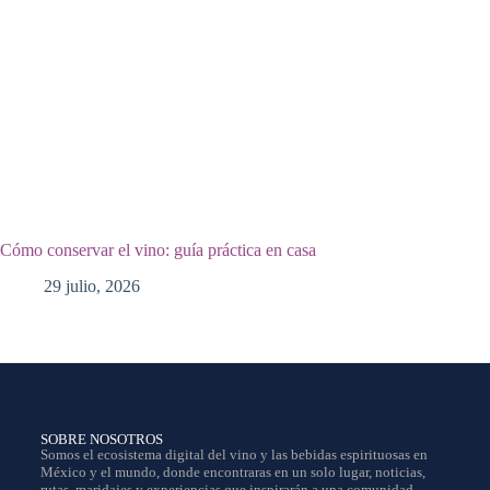
Cómo conservar el vino: guía práctica en casa
29 julio, 2026
SOBRE NOSOTROS
Somos el ecosistema digital del vino y las bebidas espirituosas en
México y el mundo, donde encontraras en un solo lugar, noticias,
rutas, maridajes y experiencias que inspirarán a una comunidad