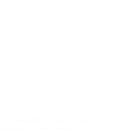
¿Sabes como identificar los aromas de los vinos?
Detrás de esos innumerables sabores que olfateamos hay una