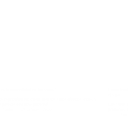
es la mineralidad en los vinos?
Conociendo
el vino
es especialmente cierto para los vinos blancos secos, y
 parecer una nota pedernal…
Los vinos 
Paulina
28 octubre, 2020
primarias.
Paul