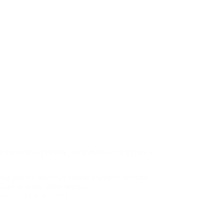
 los aromas, primario, secundarios y terciarios en
más jóvenes muestran sabores y aromas de frutas
 Estos incluyen frutos negros,…
ina
14 agosto, 2020