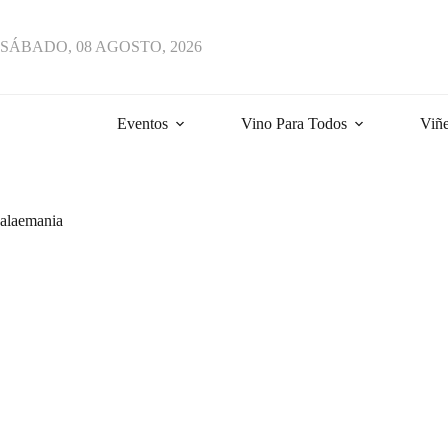
Saltar
al
contenido
SÁBADO, 08 AGOSTO, 2026
Eventos
Vino Para Todos
Viñe
alaemania