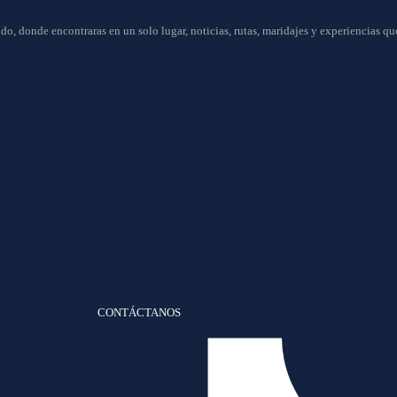
do, donde encontraras en un solo lugar, noticias, rutas, maridajes y experiencias q
CONTÁCTANOS