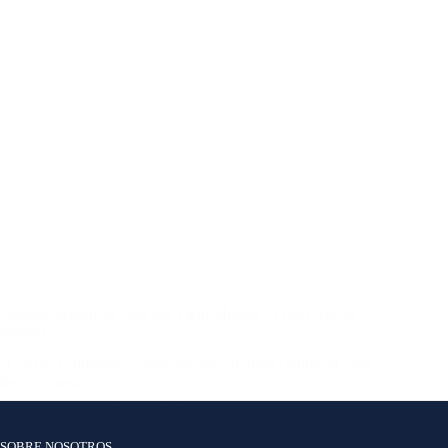
Diferencia entre el vino del Viejo Mundo y el del Nuevo
Mundo
¿Cuál es la diferencia entre los dos? ¿Cómo cambia el vino
de un “mundo” a…
Paulina
2 junio, 2020
SOBRE NOSOTROS