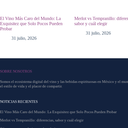
El Vino Más Caro del Mundo: La
Merlot vs Tempranillo: difere
Exquisitez que Solo Pocos Pueden
sabor y cuál elegir
Probar
31 julio, 2026
31 julio, 2026
SOBRE NOSOTROS
Somos el ecosistema digital del vino y las bebidas espirituosas en México y el mun
el estilo de vida y el placer de compartir.
NOTICIAS RECIENTES
El Vino Más Caro del Mundo: La Exquisitez que Solo Pocos Pueden Probar
Merlot vs Tempranillo: diferencias, sabor y cuál elegir