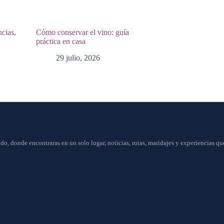
ncias,
Cómo conservar el vino: guía
práctica en casa
29 julio, 2026
do, donde encontraras en un solo lugar, noticias, rutas, maridajes y experiencias q