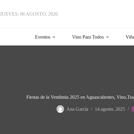
Saltar
al
contenido
JUEVES, 06 AGOSTO, 2026
Eventos
Vino Para Todos
Viñe
Fiestas de la Vendimia 2025 en Aguascalientes, Vino,Tr
Ana García
14 agosto, 2025