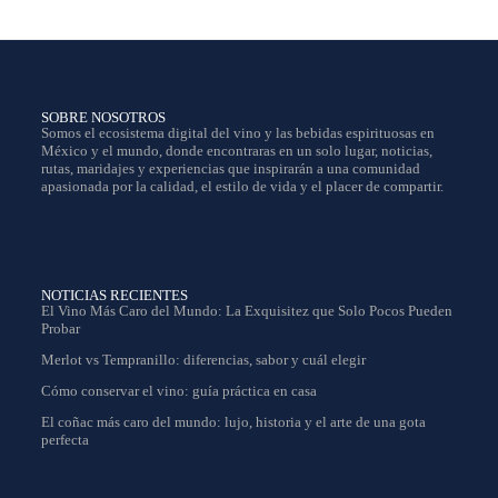
a
v
e
g
a
c
SOBRE NOSOTROS
i
Somos el ecosistema digital del vino y las bebidas espirituosas en
ó
México y el mundo, donde encontraras en un solo lugar, noticias,
n
rutas, maridajes y experiencias que inspirarán a una comunidad
apasionada por la calidad, el estilo de vida y el placer de compartir.
NOTICIAS RECIENTES
El Vino Más Caro del Mundo: La Exquisitez que Solo Pocos Pueden
Probar
Merlot vs Tempranillo: diferencias, sabor y cuál elegir
Cómo conservar el vino: guía práctica en casa
El coñac más caro del mundo: lujo, historia y el arte de una gota
perfecta