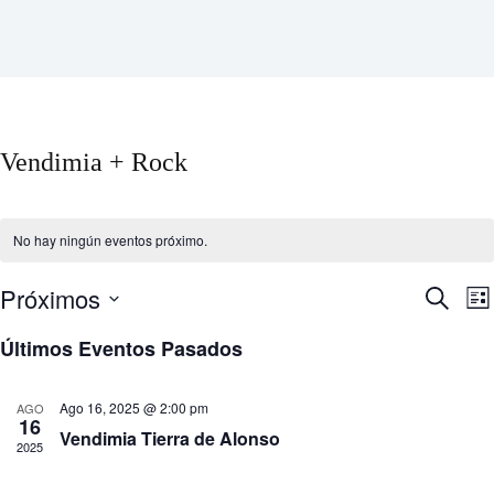
Vendimia + Rock
No hay ningún eventos próximo.
Próximos
B
N
B
L
ú
a
u
S
i
s
v
s
e
Últimos Eventos Pasados
s
q
e
c
l
t
u
g
a
e
a
e
a
r
c
Ago 16, 2025 @ 2:00 pm
AGO
d
c
c
16
a
i
Vendimia Tierra de Alonso
i
2025
y
ó
o
n
n
n
a
d
a