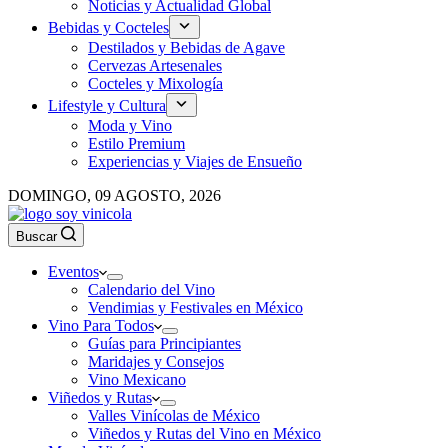
Noticias y Actualidad Global
Bebidas y Cocteles
Destilados y Bebidas de Agave
Cervezas Artesenales
Cocteles y Mixología
Lifestyle y Cultura
Moda y Vino
Estilo Premium
Experiencias y Viajes de Ensueño
DOMINGO, 09 AGOSTO, 2026
Buscar
Eventos
Calendario del Vino
Vendimias y Festivales en México
Vino Para Todos
Guías para Principiantes
Maridajes y Consejos
Vino Mexicano
Viñedos y Rutas
Valles Vinícolas de México
Viñedos y Rutas del Vino en México