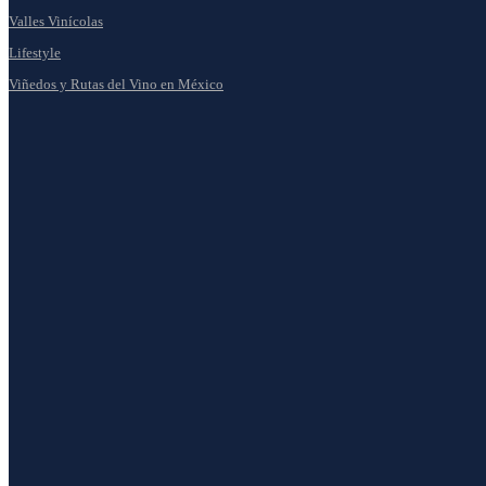
Valles Vinícolas
Lifestyle
Viñedos y Rutas del Vino en México