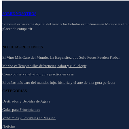
SOBRE NOSOTROS
Somos el ecosistema digital del vino y las bebidas espirituosas en México y el mun
placer de compartir.
NOTICIAS RECIENTES
El Vino Más Caro del Mundo: La Exquisitez que Solo Pocos Pueden Probar
Merlot vs Tempranillo: diferencias, sabor y cuál elegir
Cómo conservar el vino: guía práctica en casa
El coñac más caro del mundo: lujo, historia y el arte de una gota perfecta
CATEGORÍAS
Destilados y Bebidas de Agave
Guías para Principiantes
Vendimias y Festivales en México
Noticias