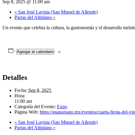
Sep 8, 2025 @ 11:00 am
«
San José Lavista (San Miguel de Allende)
Parras del Altiplano
»
Un evento que celebra la cultura, la gastronomía y el desarrollo turíst
Agregar al calendario
Detalles
Fecha:
Sep 8, 2025
Hora:
11:00 am
Categoría del Evento:
Expo
Página Web:
https://guanajuato.mx/eventos/cuarta-fiesta-del-vin
«
San José Lavista (San Miguel de Allende)
Parras del Altiplano
»