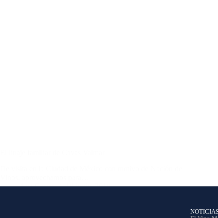
El linaje familiar de Cavas Valmar
De visita en la Ciudad de México con motivo de Nación de
Vinos, aprovechamos para…
Ana García
18 junio, 2018
NOTICIA