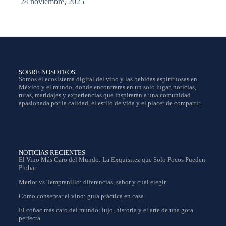
24 noviembre, 2025
SOBRE NOSOTROS
Somos el ecosistema digital del vino y las bebidas espirituosas en
México y el mundo, donde encontraras en un solo lugar, noticias,
rutas, maridajes y experiencias que inspirarán a una comunidad
apasionada por la calidad, el estilo de vida y el placer de compartir.
NOTICIAS RECIENTES
El Vino Más Caro del Mundo: La Exquisitez que Solo Pocos Pueden
Probar
Merlot vs Tempranillo: diferencias, sabor y cuál elegir
Cómo conservar el vino: guía práctica en casa
El coñac más caro del mundo: lujo, historia y el arte de una gota
perfecta