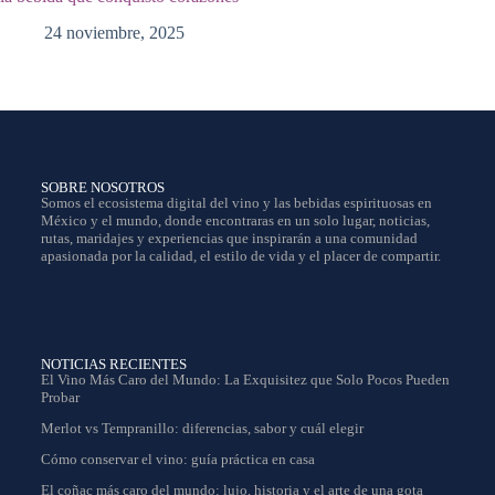
24 noviembre, 2025
SOBRE NOSOTROS
Somos el ecosistema digital del vino y las bebidas espirituosas en
México y el mundo, donde encontraras en un solo lugar, noticias,
rutas, maridajes y experiencias que inspirarán a una comunidad
apasionada por la calidad, el estilo de vida y el placer de compartir.
NOTICIAS RECIENTES
El Vino Más Caro del Mundo: La Exquisitez que Solo Pocos Pueden
Probar
Merlot vs Tempranillo: diferencias, sabor y cuál elegir
Cómo conservar el vino: guía práctica en casa
El coñac más caro del mundo: lujo, historia y el arte de una gota