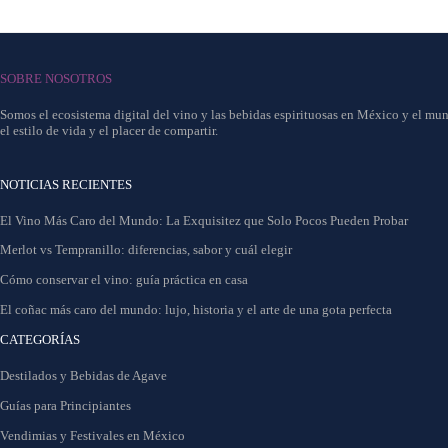
SOBRE NOSOTROS
Somos el ecosistema digital del vino y las bebidas espirituosas en México y el mun
el estilo de vida y el placer de compartir.
NOTICIAS RECIENTES
El Vino Más Caro del Mundo: La Exquisitez que Solo Pocos Pueden Probar
Merlot vs Tempranillo: diferencias, sabor y cuál elegir
Cómo conservar el vino: guía práctica en casa
El coñac más caro del mundo: lujo, historia y el arte de una gota perfecta
CATEGORÍAS
Destilados y Bebidas de Agave
Guías para Principiantes
Vendimias y Festivales en México