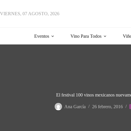
Saltar
al
contenido
VIERNES, 07 AGOSTO, 2026
Eventos
Vino Para Todos
Viñe
El festival 100 vinos mexicanos nuevam
Ana García
26 febrero, 2016