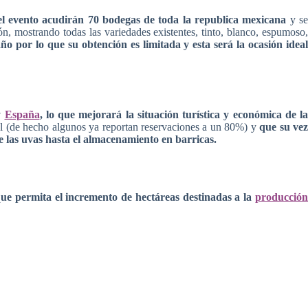
 el evento acudirán 70 bodegas de toda la republica mexicana
y s
, mostrando todas las variedades existentes, tinto, blanco, espumoso
ño por lo que su obtención es limitada y esta será la ocasión idea
y
España
, lo que mejorará la situación turística y económica de la
al (de hecho algunos ya reportan reservaciones a un 80%) y
que su ve
e las uvas hasta el almacenamiento en barricas.
e permita el incremento de hectáreas destinadas a la
producció