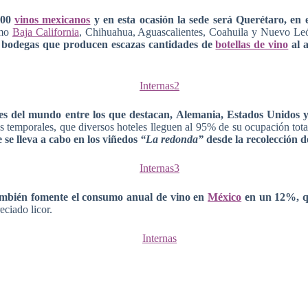
 100
vinos mexicanos
y en esta ocasión la sede será Querétaro, en
omo
Baja California
, Chihuahua, Aguascalientes, Coahuila y Nuevo León
n bodegas que producen escazas cantidades de
botellas de vino
al a
artes del mundo entre los que destacan, Alemania, Estados Unidos 
s temporales, que diversos hoteles lleguen al 95% de su ocupación tot
 se lleva a cabo en los viñedos
“La redonda”
desde la recolección d
 también fomente el consumo anual de vino en
México
en un 12%, qu
eciado licor.