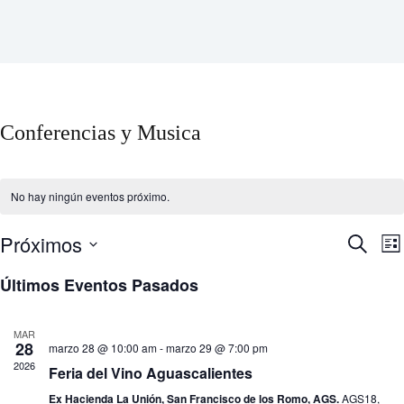
Conferencias y Musica
No hay ningún eventos próximo.
Próximos
B
N
B
L
ú
a
u
S
i
s
v
s
e
Últimos Eventos Pasados
s
q
e
c
l
t
u
g
a
e
a
e
a
r
c
MAR
d
c
c
28
marzo 28 @ 10:00 am
-
marzo 29 @ 7:00 pm
a
i
i
2026
y
ó
Feria del Vino Aguascalientes
o
n
n
n
Ex Hacienda La Unión, San Francisco de los Romo, AGS.
AGS18,
a
d
a