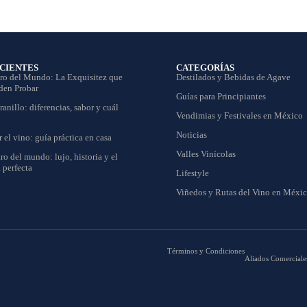
ECIENTES
CATEGORÍAS
ro del Mundo: La Exquisitez que
Destilados y Bebidas de Agave
den Probar
Guías para Principiantes
anillo: diferencias, sabor y cuál
Vendimias y Festivales en México
Noticias
el vino: guía práctica en casa
Valles Vinícolas
ro del mundo: lujo, historia y el
 perfecta
Lifestyle
Viñedos y Rutas del Vino en Méxi
Términos y Condiciones
Aliados Comerciale