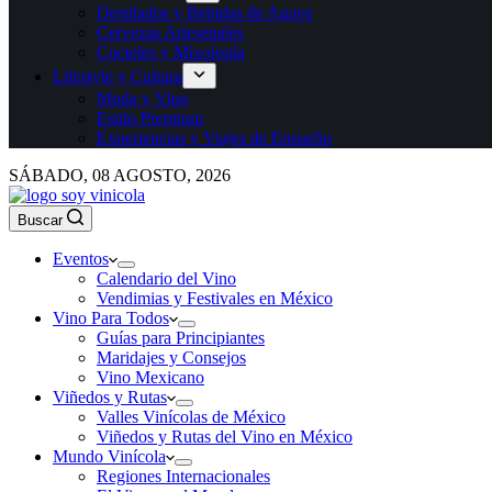
Destilados y Bebidas de Agave
Cervezas Artesenales
Cocteles y Mixología
Lifestyle y Cultura
Moda y Vino
Estilo Premium
Experiencias y Viajes de Ensueño
SÁBADO, 08 AGOSTO, 2026
Buscar
Eventos
Calendario del Vino
Vendimias y Festivales en México
Vino Para Todos
Guías para Principiantes
Maridajes y Consejos
Vino Mexicano
Viñedos y Rutas
Valles Vinícolas de México
Viñedos y Rutas del Vino en México
Mundo Vinícola
Regiones Internacionales