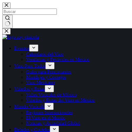
Eventos
Calendario del Vino
Vendimias y Festivales en México
Vino Para Todos
Guías para Principiantes
Maridajes y Consejos
Vino Mexicano
Viñedos y Rutas
Valles Vinícolas de México
Viñedos y Rutas del Vino en México
Mundo Vinícola
Regiones Internacionales
El Vino en el Mundo
Noticias y Actualidad Global
Bebidas y Cocteles