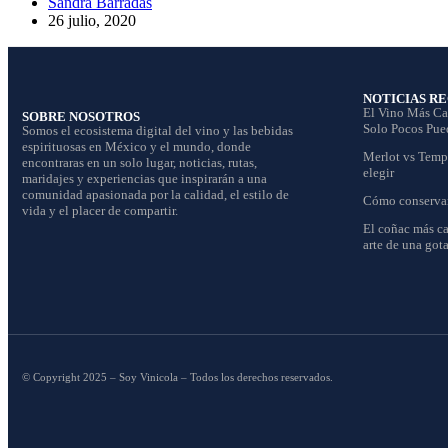
Sandra Barradas
26 julio, 2020
NOTICIAS R
El Vino Más Ca
SOBRE NOSOTROS
Solo Pocos Pue
Somos el ecosistema digital del vino y las bebidas
espirituosas en México y el mundo, donde
Merlot vs Tempr
encontraras en un solo lugar, noticias, rutas,
elegir
maridajes y experiencias que inspirarán a una
comunidad apasionada por la calidad, el estilo de
Cómo conservar 
vida y el placer de compartir.
El coñac más ca
arte de una gota
© Copyright 2025 – Soy Vinicola – Todos los derechos reservados.