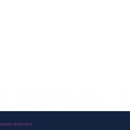
Mitos y verdades sobre el vino que debes conocer ¡Ya!
Conoc
En ocasiones, a pesar de que resulta complicado diferenciar
¿Hace
que tipo de cosas son ciertas…
mil 
Ana García
15 abril, 2016
SOBRE NOSOTROS