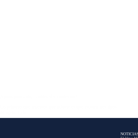
Aguas para cata, ¿cuáles sí y cuáles no?
Lo primero que tenemos que aclarar es que existen tres tipos
de agua: 1) la…
Ana García
16 julio, 2018
NOTICIA