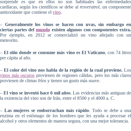
sorprende es que en ellos no son habituales las enfermedades
cardíacas, según los científicos se debe al
resveratrol
, un component
antioxidante que contiene el
vino
.
–
Generalmente los vinos se hacen con uvas, sin embargo en
ciertas partes del
mundo
existen algunos con componentes extra.
Por ejemplo, en 2012 se comercializó un vino añejado con un
meteorito.
–
El sitio donde se consume más vino es El Vaticano
, con 74 litro
per cápita al año.
–
El color del vino nos habla de la región de la cual proviene.
Lo
vinos más oscuros
provienen de regiones cálidas, pero los más claros
provienen de climas fríos y tienen un gusto más suave.
–
El vino se inventó hace 6 mil años
. Las evidencias más antiguas d
la existencia del vino son de Irán, entre el 8500 y el 4000 a. C.
–
Las mujeres se emborrachan más rápido
. Todo se debe a un
enzima en el estómago de los hombres que les ayuda a procesar el
alcohol y otros elementos de manera segura, con una mejor tolerancia.